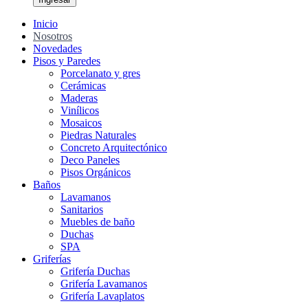
Inicio
Nosotros
Novedades
Pisos y Paredes
Porcelanato y gres
Cerámicas
Maderas
Vinílicos
Mosaicos
Piedras Naturales
Concreto Arquitectónico
Deco Paneles
Pisos Orgánicos
Baños
Lavamanos
Sanitarios
Muebles de baño
Duchas
SPA
Griferías
Grifería Duchas
Grifería Lavamanos
Grifería Lavaplatos