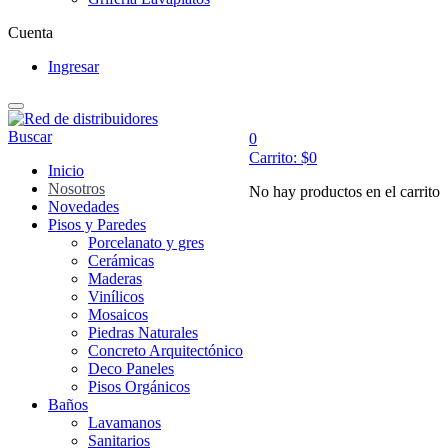
Cuenta
Ingresar
Buscar
0
Carrito:
$
0
Inicio
Nosotros
No hay productos en el carrito
Novedades
Pisos y Paredes
Porcelanato y gres
Cerámicas
Maderas
Vinílicos
Mosaicos
Piedras Naturales
Concreto Arquitectónico
Deco Paneles
Pisos Orgánicos
Baños
Lavamanos
Sanitarios