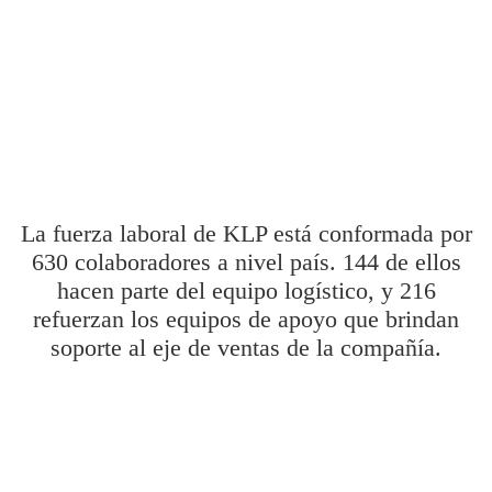
cuadrados, lo que garantiza disponibilidad permanente de
los materiales. En el área de distribución dispone de más
de 1.050 rutas en toda Colombia, que aseguran una entrega
eficiente y oportuna de los pedidos
La fuerza laboral de KLP está conformada por
630 colaboradores a nivel país. 144 de ellos
hacen parte del equipo logístico, y 216
refuerzan los equipos de apoyo que brindan
soporte al eje de ventas de la compañía.