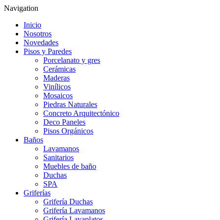
Navigation
Inicio
Nosotros
Novedades
Pisos y Paredes
Porcelanato y gres
Cerámicas
Maderas
Vinílicos
Mosaicos
Piedras Naturales
Concreto Arquitectónico
Deco Paneles
Pisos Orgánicos
Baños
Lavamanos
Sanitarios
Muebles de baño
Duchas
SPA
Griferías
Grifería Duchas
Grifería Lavamanos
Grifería Lavaplatos