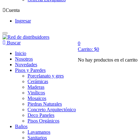
Cuenta
Ingresar
Buscar
0
Carrito:
$
0
Inicio
Nosotros
No hay productos en el carrito
Novedades
Pisos y Paredes
Porcelanato y gres
Cerámicas
Maderas
Vinílicos
Mosaicos
Piedras Naturales
Concreto Arquitectónico
Deco Paneles
Pisos Orgánicos
Baños
Lavamanos
Sanitarios