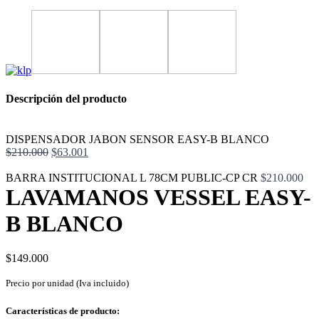
Descripción del producto
DISPENSADOR JABON SENSOR EASY-B BLANCO
El
El
$
210.000
$
63.001
precio
precio
original
actual
BARRA INSTITUCIONAL L 78CM PUBLIC-CP CR
$
210.000
era:
es:
LAVAMANOS VESSEL EASY-
$210.000.
$63.001.
B BLANCO
$
149.000
Precio por unidad (Iva incluido)
Características de producto: