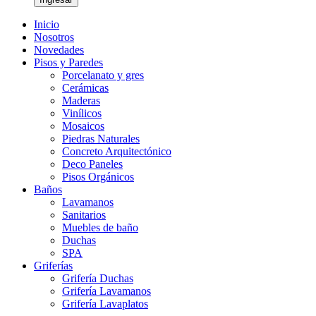
Inicio
Nosotros
Novedades
Pisos y Paredes
Porcelanato y gres
Cerámicas
Maderas
Vinílicos
Mosaicos
Piedras Naturales
Concreto Arquitectónico
Deco Paneles
Pisos Orgánicos
Baños
Lavamanos
Sanitarios
Muebles de baño
Duchas
SPA
Griferías
Grifería Duchas
Grifería Lavamanos
Grifería Lavaplatos