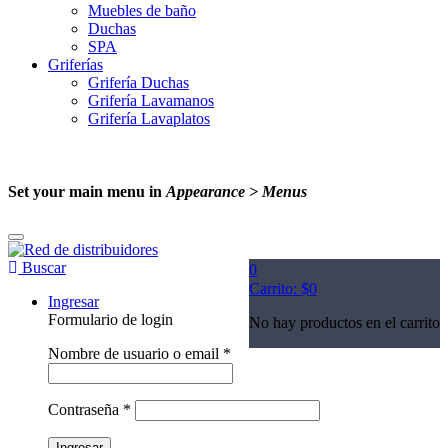
Muebles de baño
Duchas
SPA
Griferías
Grifería Duchas
Grifería Lavamanos
Grifería Lavaplatos
Set your main menu in
Appearance > Menus
Buscar
0
Carrito:
$
0
Ingresar
Formulario de login
No hay productos en el carrito
Nombre de usuario o email
*
Contraseña
*