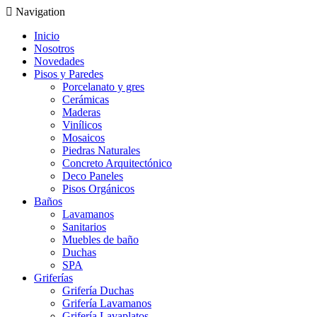
Navigation
Inicio
Nosotros
Novedades
Pisos y Paredes
Porcelanato y gres
Cerámicas
Maderas
Vinílicos
Mosaicos
Piedras Naturales
Concreto Arquitectónico
Deco Paneles
Pisos Orgánicos
Baños
Lavamanos
Sanitarios
Muebles de baño
Duchas
SPA
Griferías
Grifería Duchas
Grifería Lavamanos
Grifería Lavaplatos