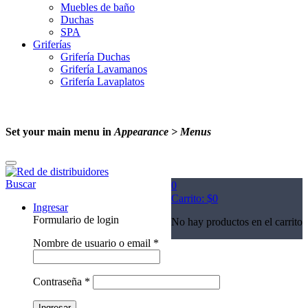
Muebles de baño
Duchas
SPA
Griferías
Grifería Duchas
Grifería Lavamanos
Grifería Lavaplatos
Set your main menu in
Appearance > Menus
Buscar
0
Carrito:
$
0
Ingresar
Formulario de login
No hay productos en el carrito
Nombre de usuario o email
*
Contraseña
*