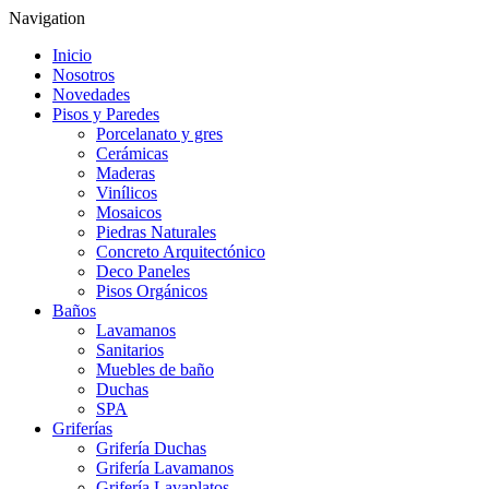
Navigation
Inicio
Nosotros
Novedades
Pisos y Paredes
Porcelanato y gres
Cerámicas
Maderas
Vinílicos
Mosaicos
Piedras Naturales
Concreto Arquitectónico
Deco Paneles
Pisos Orgánicos
Baños
Lavamanos
Sanitarios
Muebles de baño
Duchas
SPA
Griferías
Grifería Duchas
Grifería Lavamanos
Grifería Lavaplatos