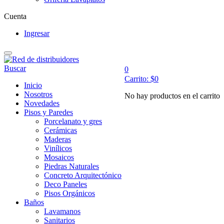
Cuenta
Ingresar
Buscar
0
Carrito:
$
0
Inicio
Nosotros
No hay productos en el carrito
Novedades
Pisos y Paredes
Porcelanato y gres
Cerámicas
Maderas
Vinílicos
Mosaicos
Piedras Naturales
Concreto Arquitectónico
Deco Paneles
Pisos Orgánicos
Baños
Lavamanos
Sanitarios