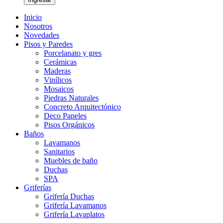
Inicio
Nosotros
Novedades
Pisos y Paredes
Porcelanato y gres
Cerámicas
Maderas
Vinílicos
Mosaicos
Piedras Naturales
Concreto Arquitectónico
Deco Paneles
Pisos Orgánicos
Baños
Lavamanos
Sanitarios
Muebles de baño
Duchas
SPA
Griferías
Grifería Duchas
Grifería Lavamanos
Grifería Lavaplatos