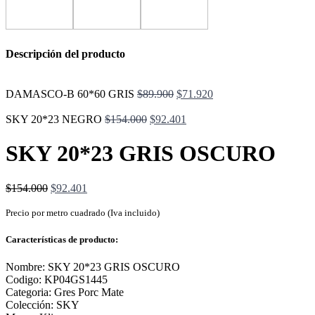
Descripción del producto
El
El
DAMASCO-B 60*60 GRIS
$
89.900
$
71.920
precio
precio
El
original
El
actual
SKY 20*23 NEGRO
$
154.000
$
92.401
precio
era:
precio
es:
original
$89.900.
actual
$71.920.
SKY 20*23 GRIS OSCURO
era:
es:
$154.000.
$92.401.
El
El
$
154.000
$
92.401
precio
precio
original
actual
Precio por metro cuadrado (Iva incluido)
era:
es:
$154.000.
$92.401.
Características de producto:
Nombre: SKY 20*23 GRIS OSCURO
Codigo: KP04GS1445
Categoria: Gres Porc Mate
Colección: SKY