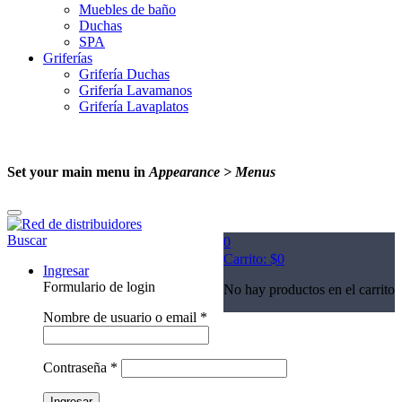
Muebles de baño
Duchas
SPA
Griferías
Grifería Duchas
Grifería Lavamanos
Grifería Lavaplatos
Set your main menu in
Appearance > Menus
Buscar
0
Carrito:
$
0
Ingresar
Formulario de login
No hay productos en el carrito
Nombre de usuario o email
*
Contraseña
*