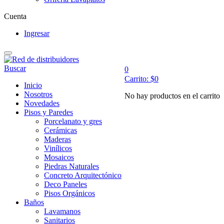
Cuenta
Ingresar
Buscar
0
Carrito:
$
0
Inicio
Nosotros
No hay productos en el carrito
Novedades
Pisos y Paredes
Porcelanato y gres
Cerámicas
Maderas
Vinílicos
Mosaicos
Piedras Naturales
Concreto Arquitectónico
Deco Paneles
Pisos Orgánicos
Baños
Lavamanos
Sanitarios