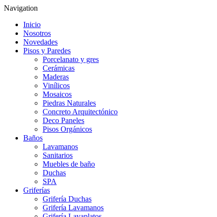
Navigation
Inicio
Nosotros
Novedades
Pisos y Paredes
Porcelanato y gres
Cerámicas
Maderas
Vinílicos
Mosaicos
Piedras Naturales
Concreto Arquitectónico
Deco Paneles
Pisos Orgánicos
Baños
Lavamanos
Sanitarios
Muebles de baño
Duchas
SPA
Griferías
Grifería Duchas
Grifería Lavamanos
Grifería Lavaplatos