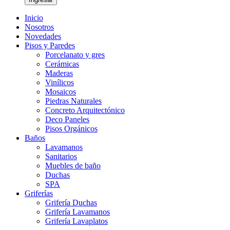
Inicio
Nosotros
Novedades
Pisos y Paredes
Porcelanato y gres
Cerámicas
Maderas
Vinílicos
Mosaicos
Piedras Naturales
Concreto Arquitectónico
Deco Paneles
Pisos Orgánicos
Baños
Lavamanos
Sanitarios
Muebles de baño
Duchas
SPA
Griferías
Grifería Duchas
Grifería Lavamanos
Grifería Lavaplatos