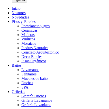
Inicio
Nosotros
Novedades
Pisos y Paredes
Porcelanato y gres
Cerámicas
Maderas
Vinílicos
Mosaicos
Piedras Naturales
Concreto Arquitectónico
Deco Paneles
Pisos Orgánicos
Baños
Lavamanos
Sanitarios
Muebles de baño
Duchas
SPA
Griferías
Grifería Duchas
Grifería Lavamanos
Grifería Lavaplatos