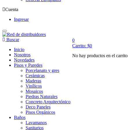
Cuenta
Ingresar
Buscar
0
Carrito:
$
0
Inicio
Nosotros
No hay productos en el carrito
Novedades
Pisos y Paredes
Porcelanato y gres
Cerámicas
Maderas
Vinílicos
Mosaicos
Piedras Naturales
Concreto Arquitectónico
Deco Paneles
Pisos Orgánicos
Baños
Lavamanos
Sanitarios