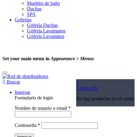
Muebles de baño
Duchas
SPA
Griferías
Grifería Duchas
Grifería Lavamanos
Grifería Lavaplatos
Set your main menu in
Appearance > Menus
Buscar
0
Carrito:
$
0
Ingresar
Formulario de login
No hay productos en el carrito
Nombre de usuario o email
*
Contraseña
*