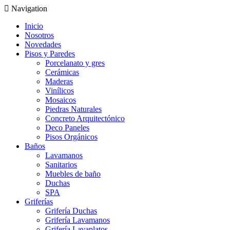
Navigation
Inicio
Nosotros
Novedades
Pisos y Paredes
Porcelanato y gres
Cerámicas
Maderas
Vinílicos
Mosaicos
Piedras Naturales
Concreto Arquitectónico
Deco Paneles
Pisos Orgánicos
Baños
Lavamanos
Sanitarios
Muebles de baño
Duchas
SPA
Griferías
Grifería Duchas
Grifería Lavamanos
Grifería Lavaplatos