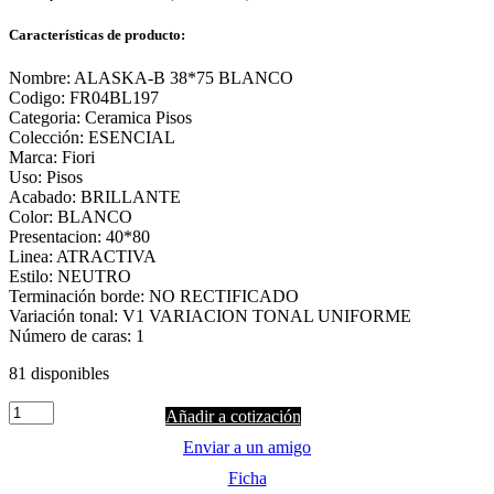
era:
es:
$61.900.
$37.141.
Características de producto:
Nombre: ALASKA-B 38*75 BLANCO
Codigo: FR04BL197
Categoria: Ceramica Pisos
Colección: ESENCIAL
Marca: Fiori
Uso: Pisos
Acabado: BRILLANTE
Color: BLANCO
Presentacion: 40*80
Linea: ATRACTIVA
Estilo: NEUTRO
Terminación borde: NO RECTIFICADO
Variación tonal: V1 VARIACION TONAL UNIFORME
Número de caras: 1
81 disponibles
Quantity
Añadir a cotización
Enviar a un amigo
Ficha