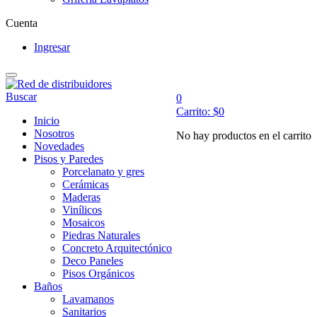
Cuenta
Ingresar
Buscar
0
Carrito:
$
0
Inicio
Nosotros
No hay productos en el carrito
Novedades
Pisos y Paredes
Porcelanato y gres
Cerámicas
Maderas
Vinílicos
Mosaicos
Piedras Naturales
Concreto Arquitectónico
Deco Paneles
Pisos Orgánicos
Baños
Lavamanos
Sanitarios