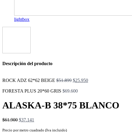
lightbox
Descripción del producto
El
El
ROCK ADZ 62*62 BEIGE
$
51.899
$
25.950
precio
precio
original
actual
FORESTA PLUS 20*60 GRIS
$
69.600
era:
es:
$51.899.
$25.950.
ALASKA-B 38*75 BLANCO
El
El
$
61.900
$
37.141
precio
precio
original
actual
Precio por metro cuadrado (Iva incluido)