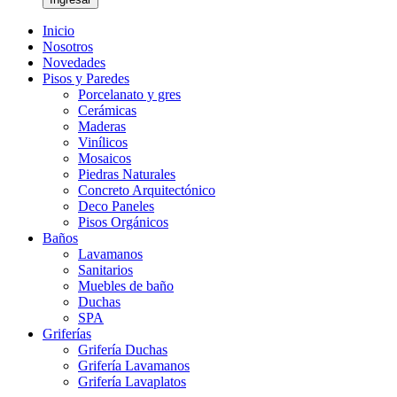
Inicio
Nosotros
Novedades
Pisos y Paredes
Porcelanato y gres
Cerámicas
Maderas
Vinílicos
Mosaicos
Piedras Naturales
Concreto Arquitectónico
Deco Paneles
Pisos Orgánicos
Baños
Lavamanos
Sanitarios
Muebles de baño
Duchas
SPA
Griferías
Grifería Duchas
Grifería Lavamanos
Grifería Lavaplatos