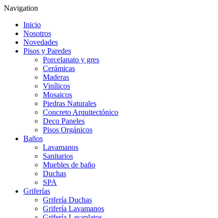
Navigation
Inicio
Nosotros
Novedades
Pisos y Paredes
Porcelanato y gres
Cerámicas
Maderas
Vinílicos
Mosaicos
Piedras Naturales
Concreto Arquitectónico
Deco Paneles
Pisos Orgánicos
Baños
Lavamanos
Sanitarios
Muebles de baño
Duchas
SPA
Griferías
Grifería Duchas
Grifería Lavamanos
Grifería Lavaplatos