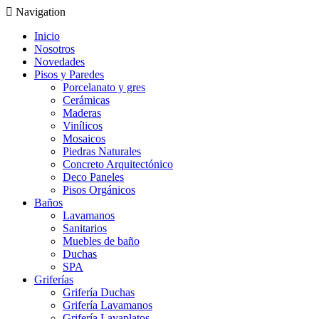
Navigation
Inicio
Nosotros
Novedades
Pisos y Paredes
Porcelanato y gres
Cerámicas
Maderas
Vinílicos
Mosaicos
Piedras Naturales
Concreto Arquitectónico
Deco Paneles
Pisos Orgánicos
Baños
Lavamanos
Sanitarios
Muebles de baño
Duchas
SPA
Griferías
Grifería Duchas
Grifería Lavamanos
Grifería Lavaplatos