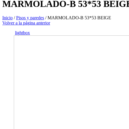
MARMOLADO-B 53*53 BEIG
Inicio
/
Pisos y paredes
/
MARMOLADO-B 53*53 BEIGE
Volver a la página anterior
lightbox